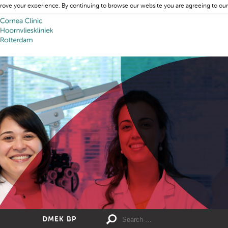
rove your experience. By continuing to browse our website you are agreeing to our
DMEK BP